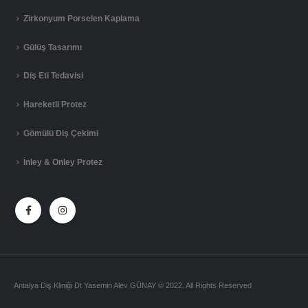
Zirkonyum Porselen Kaplama
Gülüş Tasarımı
Diş Eti Tedavisi
Hareketli Protez
Gömülü Diş Çekimi
İnley & Onley Protez
Antalya Diş Kliniği Dt Yasemin Alev GÜNAY © 2022. All Rights Reserved