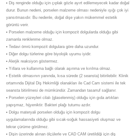
• Diş renginde olduğu için çıplak gözle ayırt edilemeyecek kadar doğal
durur. Bunun nedeni, porselen malzeme olması nedeniyle ışığı çok iyi
yansıtmasıdır. Bu nedenle, doğal dişe yakın mükemmel estetik
görüntü verir.
• Porselen malzeme olduğu için kompozit dolgularda olduğu gibi
zamanla renklenme olmaz.
• Tedavi ömrü kompozit dolgulara göre daha uzundur.
• Diğer dolgu türlerine göre biyolojik uyumu iyidir.
• Alerjik reaksiyon göstermez.
• Yıllara ve kullanıma bağlı olarak aşınma ve kırılma olmaz.
• Estetik olmasının yanında, kısa sürede (2 seansta) bitirilebilir. Klinik
ortamında Dijital Diş Hekimliği olanakları ile Cad Cam sistemi ile tek
seansta bitirilmesi de mümkündür. Zamandan tasarruf sağlanır.
• Porselen yüzeyleri cilalı (glaselenmiş) olduğu için gıda artıkları
yapışmaz, hijyeniktir. Bakteri plağı tutumu azdır.
• Dolgu materyali porselen olduğu için kompozit dolgu
uygulamalarında olduğu gibi sıcak-soğuk hassasiyeti oluşmaz ve
tekrar çürüme görülmez.
• Dişin üzerinde alınan ölçülerle ve CAD CAM üretildiği için diş